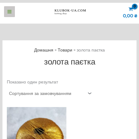
Перейти
до
0,00
₴
вмісту
Домашня
Товари
золота паєтка
золота паєтка
Показано один результат