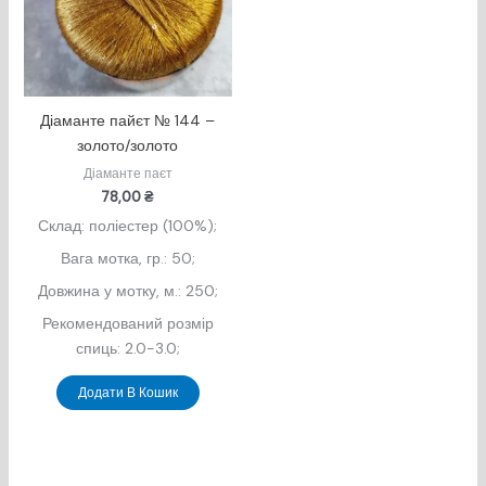
Діаманте пайєт № 144 –
золото/золото
Діаманте паєт
78,00
₴
Склад: поліестер (100%);
Вага мотка, гр.: 50;
Довжина у мотку, м.: 250;
Рекомендований розмір
спиць: 2.0-3.0;
Додати В Кошик