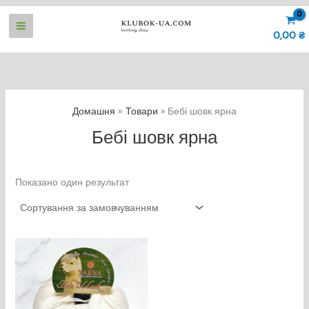
Перейти
до
0,00
₴
вмісту
Домашня
Товари
Бебі шовк ярна
Бебі шовк ярна
Показано один результат