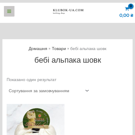
Перейти
до
0,00
₴
вмісту
Домашня
Товари
бебі альпака шовк
бебі альпака шовк
Показано один результат