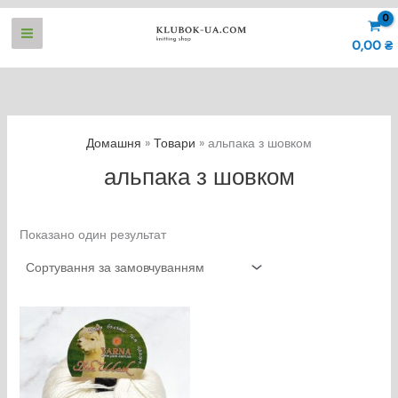
Перейти
до
0,00
₴
вмісту
Домашня
Товари
альпака з шовком
альпака з шовком
Показано один результат