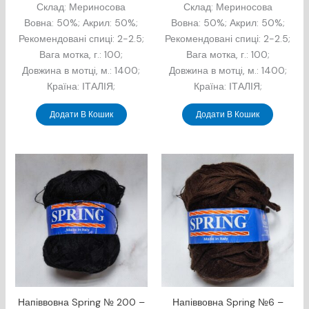
Склад: Мериносова
Склад: Мериносова
Вовна: 50%; Акрил: 50%;
Вовна: 50%; Акрил: 50%;
Рекомендовані спиці: 2-2.5;
Рекомендовані спиці: 2-2.5;
Вага мотка, г.: 100;
Вага мотка, г.: 100;
Довжина в мотцi, м.: 1400;
Довжина в мотцi, м.: 1400;
Країна: ІТАЛІЯ;
Країна: ІТАЛІЯ;
Додати В Кошик
Додати В Кошик
Напіввовна Spring № 200 –
Напіввовна Spring №6 –