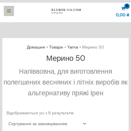
Перейти
до
0,00
₴
вмісту
Домашня
Товари
Yarna
Мерино 50
Мерино 50
Hапіввовна, для виготовлення
полегшених весняних і літніх виробів як
альтернативу пряжі Ірен
Відображаються усі з 8 результатів