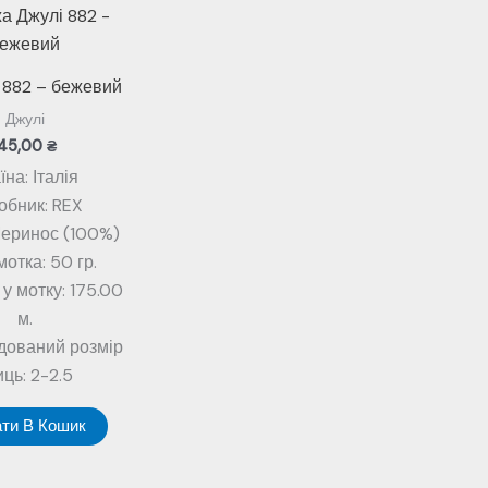
 882 – бежевий
Джулі
145,00
₴
їна: Італія
обник: REX
Меринос (100%)
мотка: 50 гр.
у мотку: 175.00
м.
дований розмір
иць: 2-2.5
ти В Кошик