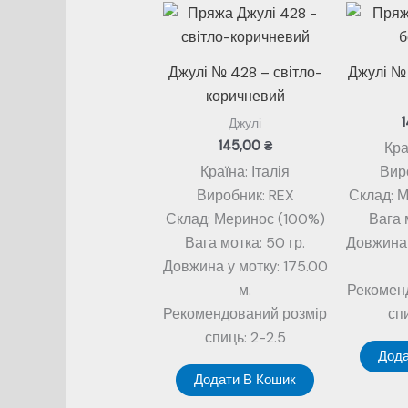
Джулі № 428 – світло-
Джулі №
коричневий
Джулі
145,00
₴
Кра
Країна: Італія
Вир
Виробник: REX
Склад: 
Склад: Меринос (100%)
Вага 
Вага мотка: 50 гр.
Довжина 
Довжина у мотку: 175.00
м.
Рекомен
Рекомендований розмір
сп
спиць: 2-2.5
Дода
Додати В Кошик