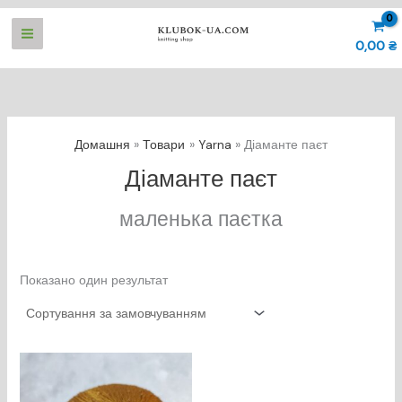
Перейти
до
0,00
₴
вмісту
Домашня
Товари
Yarna
Діаманте паєт
Діаманте паєт
маленька паєтка
Показано один результат