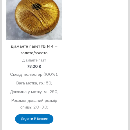
Діаманте пайєт № 144 –
золото/золото
Діаманте паєт
78,00
₴
Склад: поліестер (100%);
Вага мотка, гр.: 50;
Довжина у мотку, м.: 250;
Рекомендований розмір
спиць: 2.0-3.0;
Додати В Кошик