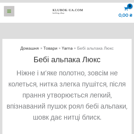
Перейти
до
0,00
₴
вмісту
Домашня
Товари
Yarna
Бебі альпака Люкс
Бебі альпака Люкс
Ніжне і м’яке полотно, зовсім не
колеться, нитка злегка пушітся, після
прання утворюється легкий,
впізнаваний пушок роял бебі альпаки,
шовк дає нитцi блиск.